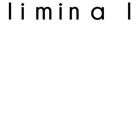
l
i
m
i
n
a
l