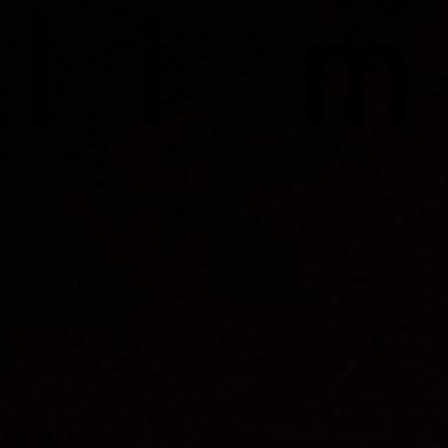
l
i
m